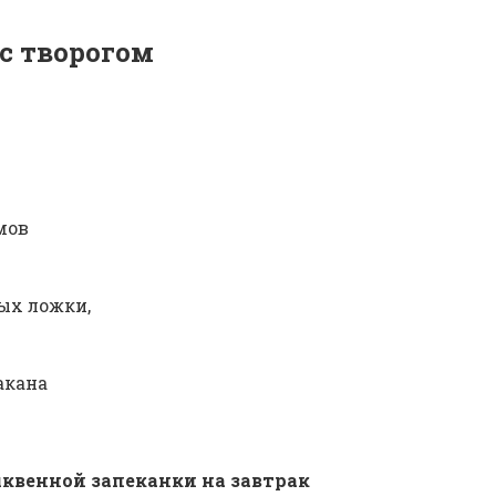
с творогом
мов
ых ложки,
акана
квенной запеканки на завтрак