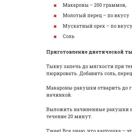
Макароны – 200 граммов,
Молотый перец – по вкусу
Мускатный орех – по вкус
Соль
Приготовление диетической ты
Тыкву запечь до мягкости при те
пюрировать. Добавить соль, пере
Макароны-ракушки отварить до г
начинкой.
Выложить начиненные ракушки на
течение 20 минут.
Tweet Все знаю, что картошка — э