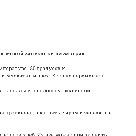
у
квенной запеканки на завтрак
мпературе 180 градусов и
ц и мускатный орех. Хорошо перемешать.
отовности и наполнить тыквенной
 противень, посыпать сыром и запекать в
то второй хлеб. Из нее можно приготовить