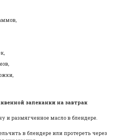
аммов,
к,
мов,
ожки,
квенной запеканки на завтрак
ану и размягченное масло в блендере.
ельчить в блендере или протереть через