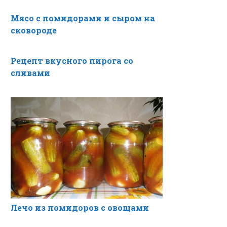
Мясо с помидорами и сыром на
сковороде
Рецепт вкусного пирога со
сливами
Лечо из помидоров с овощами