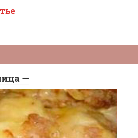
тье
ница —